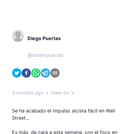
Diego Puertas
@
misterpuertas
3 months ago
•
View on 𝕏
Se ha acabado el impulso alcista fácil en Wall
Street...
Es más, de cara a esta semana, con el foco en