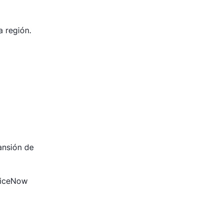
a región.
ansión de
viceNow