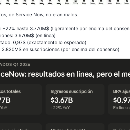
os, de Service Now, no eran malos.
s: +22% hasta 3.770M$ (ligeramente por encima del consen
ciones: 3.670M$ (en línea)
stado: 0,97$ (exactamente lo esperado)
: 3.820M$ en suscripciones (por encima del consenso)