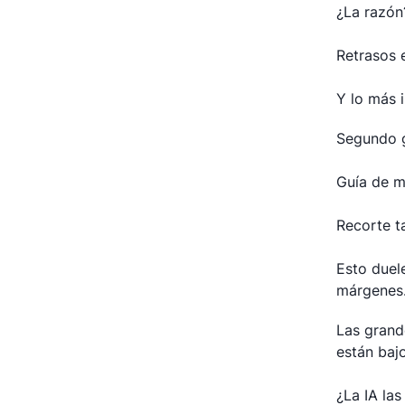
¿La razón
Retrasos 
Y lo más 
Segundo g
Guía de m
Recorte t
Esto duel
márgenes
Las grand
están baj
¿La IA las