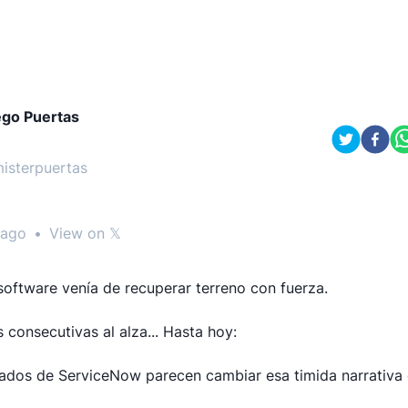
ego Puertas
isterpuertas
 ago
•
View on 𝕏
 software venía de recuperar terreno con fuerza.
 consecutivas al alza... Hasta hoy:
tados de ServiceNow parecen cambiar esa timida narrativa 