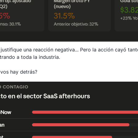
justifique una reacción negativa... Pero la acción cayó tan
trando a toda la industria.