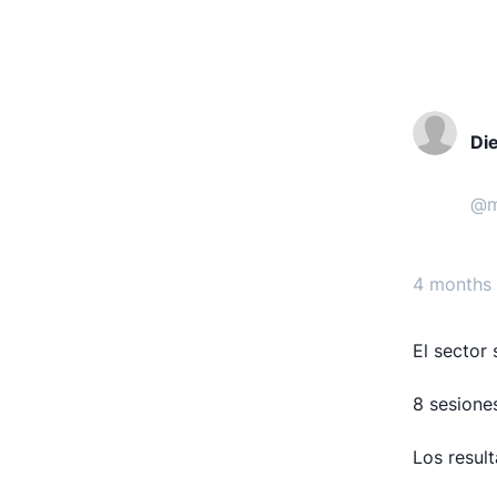
Di
@
m
4 months
El sector
8 sesiones
Los resul