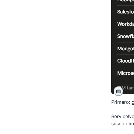
Primero: g
ServiceNo
suscripci