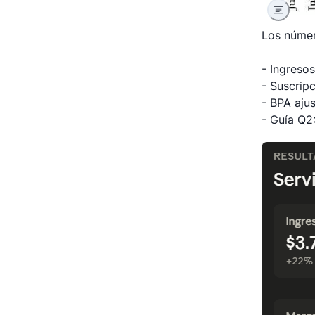
Los númer
- Ingreso
- Suscrip
- BPA aju
- Guía Q2