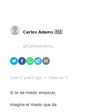
𝗖𝗮𝗿𝗹𝗼𝘀 𝗔𝗱𝗮𝗺𝘀 🇦🇩
@
CarlosAdams_
over 2 years ago
•
View on 𝕏
Si te da miedo empezar,
imagina el miedo que da