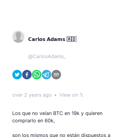
𝗖𝗮𝗿𝗹𝗼𝘀 𝗔𝗱𝗮𝗺𝘀 🇦🇩
@
CarlosAdams_
over 2 years ago
•
View on 𝕏
Los que no veían BTC en 19k y quieren
comprarlo en 60k,
son los mismos que no están dispuestos a